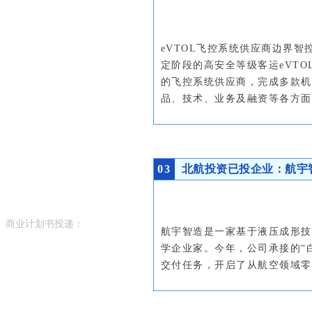
eVTOL飞控系统供应商边界
BEU科学企业家公
定阶段的高安全等级客运eVTO
众号
的飞控系统供应商，完成多款机
品、技术、业务及融资等各方面
北航投资·科学企
0
3
北航投资已投企业：航宇
业家计划
商业计划书投递：
航宇智造是一家基于液压成形技
学企业家。今年，公司承接的“白
bp@beihanginvestment.com
交付任务，开启了从航空领域零
北航投资公众号