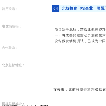
04
北航投资已投企业：灵翼
简历投递：
hr@beihanginvestment.com
星空科创公众号
电话：
友情链接：
北京航空航天大学
北京航空航天大学校友会
项目源于北航，获得
北航投资种
一）将成熟的航空动力测试技术
010 5385 9678（北京） 0755 2691 6930（深圳）
设备做发动机测试，已成为中国
合作联系：
brand@beihanginvestment.com
北京总部地址：
北京市海淀区知春路致真大厦A座22层
在未来，北航投资也将积极探
深圳总部地址：