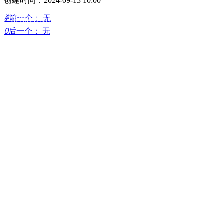
创建时间：
2024-09-13
10:00
ꄴ
前一个：
无
广东省深圳市南山区粤海街道粤兴四道北航大厦T1座12层
ꄲ
后一个：
无