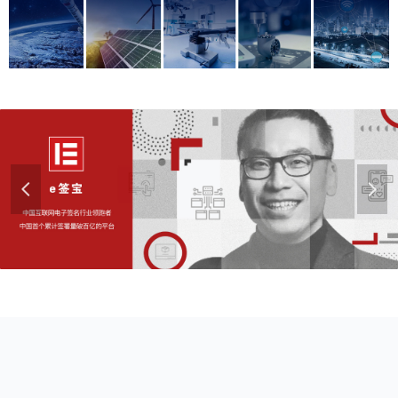
넳
넲
了解更多