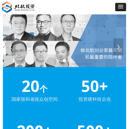
넳
넲
20
50+
个
国家级和省级众创空间
投资硬科技企业