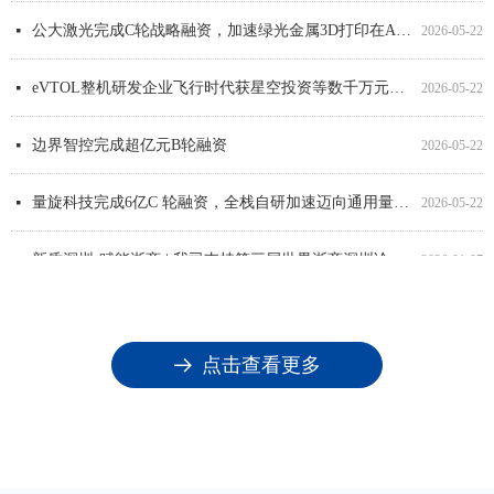
公大激光完成C轮战略融资，加速绿光金属3D打印在AI算力领域产业化进程
넷
2026-05-22
eVTOL整机研发企业飞行时代获星空投资等数千万元融资
넷
2026-05-22
边界智控完成超亿元B轮融资
넷
2026-05-22
量旋科技完成6亿C 轮融资，全栈自研加速迈向通用量子计算
넷
2026-05-22
新质深圳·赋能浙商 | 我司支持第三届世界浙商深圳论坛圆满举行！
넷
2026-01-07
点击查看更多
뀠