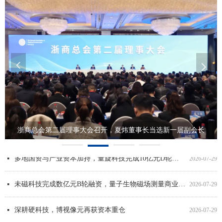
넳
넲
浙商总会第二届理事大会召开，夏炜董事长当选新一届副会长
星空投资严正声明
博视像元获中国互联网投资基金战略投资
航宇智造荣获国家级专精特新“小巨人”企业称号
超3000万元，追光科技签下全球最大OPV模组订单
电擎科技完成数千万元A2轮融资，半年累计融资超亿元
星河动力谷神星一号（遥十五）火箭发射圆满成功！
博视像元获北京两大产业基金战略投资
被世界500强“选中”的低空领军者——卓翼智能完成2亿元C轮战略性融资
加速量子计算产业化，「量旋科技」获星空投资等数亿元B轮融资
专注航空航天先进电能域系统，「电擎科技」获星空投资等数千万元A1轮融资
喜报！星河动力航天刘百奇荣获“优秀中国特色社会主义事业建设者”称号
恩泽康泰完成近亿元B轮融资，助力开发新一代外泌体再生疗法及系统抗衰解决方案
넷
넷
넷
넷
넷
넷
넷
넷
넷
넷
넷
넷
2025-03-19
2026-01-07
2026-01-07
2025-11-13
2025-11-13
2025-11-13
2025-11-13
2025-09-15
2025-08-11
2025-08-11
2025-08-11
2025-07-10
多地国资与产业资本加持，量旋科技完成10亿元D轮融资
넷
2026-07-29
未磁科技完成数亿元B轮融资，量子生物磁场测量商业化全面提速
넷
2026-07-29
深耕硬科技，博视像元再获资本重仓
넷
2026-07-29